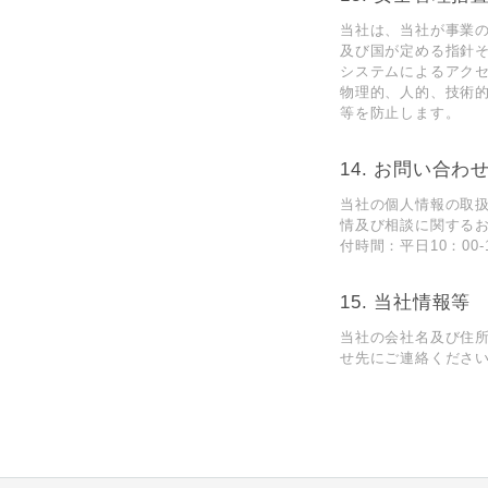
当社は、当社が事業
及び国が定める指針
システムによるアク
物理的、⼈的、技術
等を防⽌します。
14. お問い合わ
当社の個⼈情報の取
情及び相談に関するお問
付時間：平⽇10：0
15. 当社情報等
当社の会社名及び住
せ先にご連絡ください