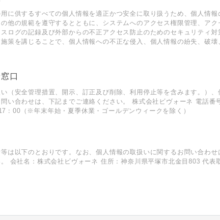
の⽤に供するすべての個⼈情報を適正かつ安全に取り扱うため、個⼈情報
その他の規範を遵守するとともに、システムへのアクセス権限管理、アク
セスログの記録及び外部からの不正アクセス防⽌のためのセキュリティ対
的施策を講じることで、個⼈情報への不正な侵⼊、個⼈情報の紛失、破壊
せ窓⼝
扱い（安全管理措置、開⽰、訂正及び削除、利⽤停⽌等を含みます。）、
い合わせは、下記までご連絡ください。 株式会社ビヴォーネ 電話番号：012
0-17：00（※年末年始・夏季休業・ゴールデンウィークを除く）
所等は以下のとおりです。なお、個⼈情報の取扱いに関するお問い合わせ
。 会社名：株式会社ビヴォーネ 住所：神奈川県平塚市北金目803 代表