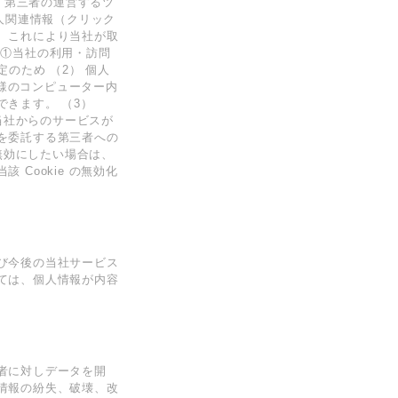
、第三者の運営するツ
⼈関連情報（クリック
、これにより当社が取
 ①当社の利⽤・訪問
のため （2） 個⼈
お客様のコンピューター内
きます。 （3）
当社からのサービスが
を委託する第三者への
無効にしたい場合は、
Cookie の無効化
び今後の当社サービス
ては、個⼈情報が内容
者に対しデータを開
情報の紛失、破壊、改