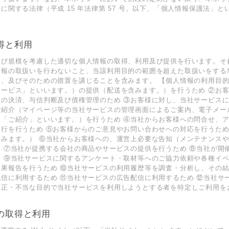
に関する法律（平成 15 年法律第 57 号。以下、「個⼈情報保護法」
取得と利⽤
及び規模を考慮した適切な個⼈情報の取得、利⽤及び提供を⾏います。そ
情報の取扱いを⾏わないこと、当該利⽤⽬的の範囲を超えた取扱いをする
、及びそのための措置を講じることを含みます。 【個⼈情報の利⽤⽬的
サービス」といいます。）の提供（配送を含みます。）を⾏うため ②お
⾦の決済、与信判断及び債権管理のため ③お客様に対し、当社サービス
ご紹介（マイページ等の当社サービスの管理画⾯によるご案内、電⼦メー
に「ご紹介」といいます。）を⾏うため ④当社からお客様への問合せ、
遂⾏を⾏うため ⑤お客様からのご意⾒やお問い合わせへの対応を⾏うた
含みます。） ⑥当社からお客様への、運営上必要な告知（メンテナンス
 ⑦当社が提携する会社の商品やサービスの提供を⾏うため ⑧当社が開
め ⑨当社サービスに関するアンケート・取材等へのご協⼒依頼や各種イ
結果報告を⾏うため ⑩当社サービスの利⽤履歴等を調査・分析し、その
信に利⽤するため ⑪当社サービスの広告配信に利⽤するため ⑫当社サ
不正・不当な⽬的で当社サービスを利⽤しようとする者を特定しご利⽤を
報の取得と利⽤