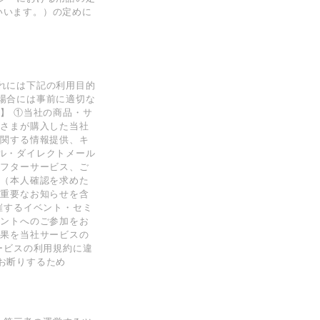
といいます。）の定めに
れには下記の利⽤⽬的
場合には事前に適切な
】 ①当社の商品・サ
客さまが購⼊した当社
に関する情報提供、キ
ル・ダイレクトメール
アフターサービス、ご
め（本⼈確認を求めた
や重要なお知らせを含
催するイベント・セミ
ベントへのご参加をお
結果を当社サービスの
ービスの利⽤規約に違
お断りするため