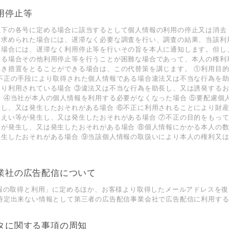
利⽤停⽌等
以下の各号に定める場合に該当するとして個⼈情報の利⽤の停⽌⼜は消去
を求められた場合には、遅滞なく必要な調査を⾏い、調査の結果、当該利
た場合には、遅滞なく利⽤停⽌等を⾏いその旨を本⼈に通知します。但し
する場合その他利⽤停⽌等を⾏うことが困難な場合であって、本⼈の権利
べき措置をとることができる場合は、この代替策を講じます。 ①利⽤⽬
②不正の⼿段により取得された個⼈情報である場合違法⼜は不当な⾏為を
より利⽤されている場合 ③違法⼜は不当な⾏為を助⻑し、⼜は誘発する
 ④当社が本⼈の個⼈情報を利⽤する必要がなくなった場合 ⑤要配慮個
⽣し、⼜は発⽣したおそれがある場合 ⑥不正に利⽤されることにより財
漏えい等が発⽣し、⼜は発⽣したおそれがある場合 ⑦不正の⽬的をもっ
等が発⽣し、⼜は発⽣したおそれがある場合 ⑧個⼈情報にかかる本⼈の
発⽣したおそれがある場合 ⑨当該個⼈情報の取扱いにより本⼈の権利⼜
事業社の広告配信について
情報の取得と利⽤」に定めるほか、お客様より取得したメールアドレスを
を特定出来ない情報として第三者の広告配信事業会社で広告配信に利⽤す
ータに関する事項の周知