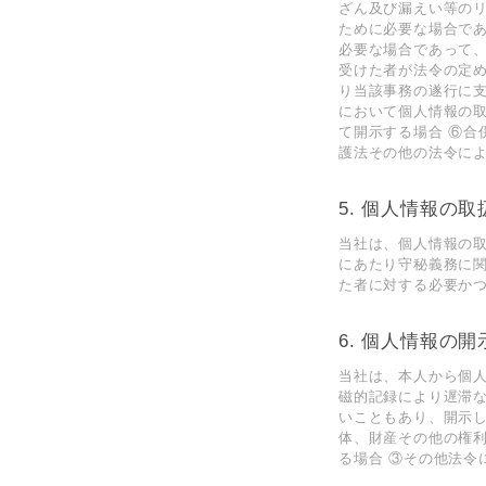
ざん及び漏えい等の
ために必要な場合で
必要な場合であって
受けた者が法令の定
り当該事務の遂⾏に
において個⼈情報の
て開⽰する場合 ⑥合
護法その他の法令によ
5. 個⼈情報の
当社は、個⼈情報の
にあたり守秘義務に
た者に対する必要か
6. 個⼈情報の開
当社は、本⼈から個
磁的記録により遅滞
いこともあり、開⽰
体、財産その他の権
る場合 ③その他法令