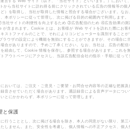
が運営する Web サイト（以下、「当社サイト」といいます。）において
サイトから当社サイトに訪れ得る前にクリックされている広告の情報等の個
など）を取得し、当社が取得した情報と照合する場合がございます。なお
は、本ポリシーに従って管理し、次に掲げる⽬的の範囲内で利⽤します。
②当社サイトの利便性を向上するため ③広告配信のため ④広告効果の測定
ie が含まれます。Cookie とは、お客様が Web サイトを訪れた際に
キストファイルのことで、それによりコンピューターを識別することがで
客様のブラウザの設定により機能を無効にすることができますが、その場合に
る場合がありますので、予めご了承ください。なお、当社は、広告の配信
を経由して、Cookie 情報を保存し、参照する場合があります。これを
トアウトページにアクセスし、当該広告配信会社の指⽰・⼿順に従って当該 
時においては、ご注⽂・ご意⾒・ご要望・お問合せ内容等の正確な把握及
を録⾳させていただく場合があります。通話録⾳による⾳声データについ
ないとにかかわらず、本ポリシーに従って管理します。
管理と保護
重に⾏うこととし、次に掲げる場合を除き、本⼈の同意がない限り、第三
いたしません。また、安全性を考慮し、個⼈情報への不正アクセス、個⼈