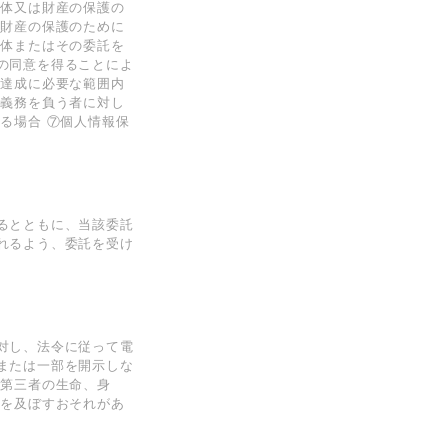
⾝体⼜は財産の保護の
は財産の保護のために
団体またはその委託を
の同意を得ることによ
の達成に必要な範囲内
持義務を負う者に対し
る場合 ⑦個⼈情報保
合
るとともに、当該委託
れるよう、委託を受け
対し、法令に従って電
または⼀部を開⽰しな
は第三者の⽣命、⾝
障を及ぼすおそれがあ