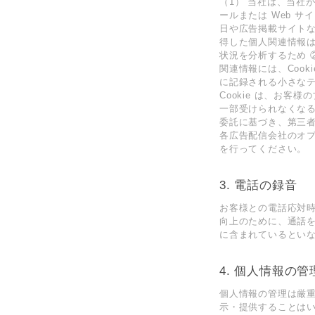
（1） 当社は、当社
ールまたは Web 
⽇や広告掲載サイト
得した個⼈関連情報
状況を分析するため 
関連情報には、Cook
に記録される⼩さなテ
Cookie は、お
⼀部受けられなくな
委託に基づき、第三者
各広告配信会社のオプ
を⾏ってください。
3. 電話の録⾳
お客様との電話応対
向上のために、通話
に含まれているとい
4. 個⼈情報の
個⼈情報の管理は厳
⽰・提供することは