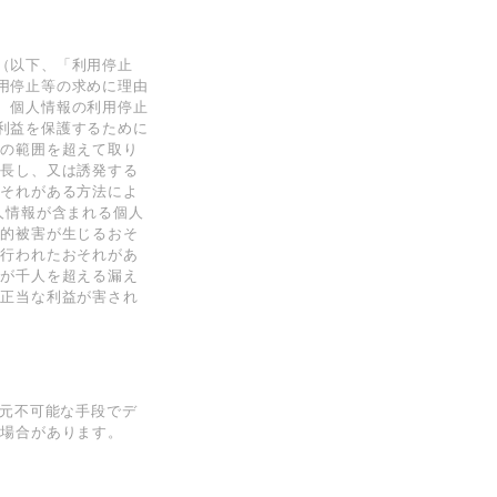
（以下、「利⽤停⽌
⽤停⽌等の求めに理由
、個⼈情報の利⽤停⽌
利益を保護するために
的の範囲を超えて取り
助⻑し、⼜は誘発する
おそれがある⽅法によ
⼈情報が含まれる個⼈
産的被害が⽣じるおそ
て⾏われたおそれがあ
数が千⼈を超える漏え
は正当な利益が害され
復元不可能な⼿段でデ
る場合があります。