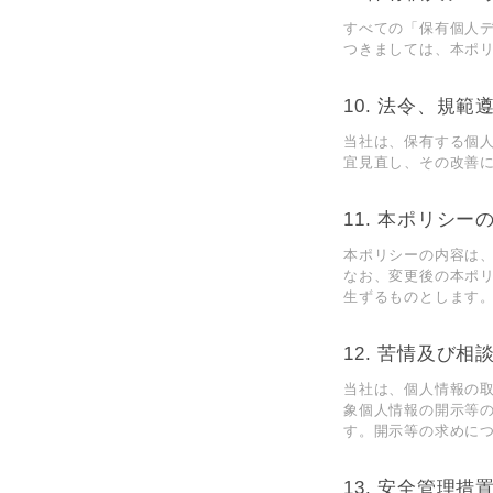
すべての「保有個⼈
つきましては、本ポ
10. 法令、規
当社は、保有する個
宜⾒直し、その改善
11. 本ポリシー
本ポリシーの内容は
なお、変更後の本ポ
⽣ずるものとします
12. 苦情及び相
当社は、個⼈情報の
象個⼈情報の開⽰等
す。開⽰等の求めに
13. 安全管理措