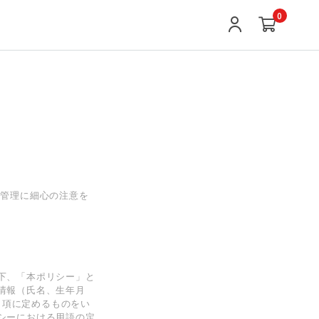
0
の管理に細心の注意を
下、「本ポリシー」と
情報（⽒名、⽣年⽉
 項に定めるものをい
シーにおける⽤語の定