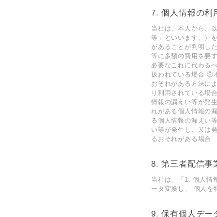
7. 個⼈情報の
当社は、本⼈から、
等」といいます。）
があることが判明し
等に多額の費⽤を要
必要なこれに代わる
扱われている場合 
おそれがある⽅法に
り利⽤されている場合
情報の漏えい等が発
れがある個⼈情報の
る個⼈情報の漏えい
い等が発⽣し、⼜は
るおそれがある場合
8. 第三者配信
当社は、「1. 個⼈
ータ変換し、 個⼈
9. 保有個⼈デ