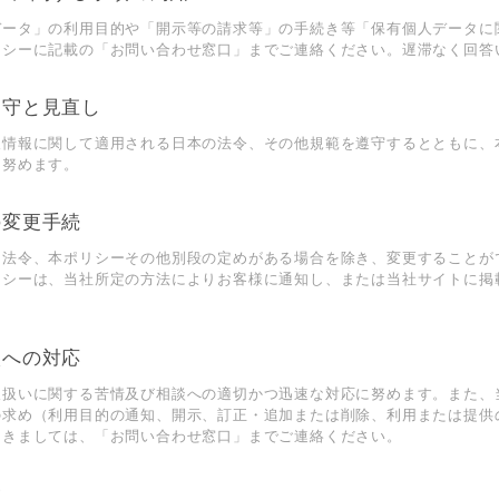
データ」の利⽤⽬的や「開⽰等の請求等」の⼿続き等「保有個⼈データに
リシーに記載の「お問い合わせ窓⼝」までご連絡ください。遅滞なく回答
範遵守と⾒直し
⼈情報に関して適⽤される⽇本の法令、その他規範を遵守するとともに、
に努めます。
の変更⼿続
、法令、本ポリシーその他別段の定めがある場合を除き、変更することが
リシーは、当社所定の⽅法によりお客様に通知し、または当社サイトに掲
。
談への対応
取扱いに関する苦情及び相談への適切かつ迅速な対応に努めます。また、
の求め（利⽤⽬的の通知、開⽰、訂正・追加または削除、利⽤または提供
つきましては、「お問い合わせ窓⼝」までご連絡ください。
置