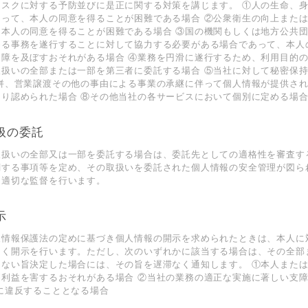
リスクに対する予防並びに是正に関する対策を講じます。 ①⼈の⽣命、
あって、本⼈の同意を得ることが困難である場合 ②公衆衛⽣の向上また
、本⼈の同意を得ることが困難である場合 ③国の機関もしくは地⽅公共
める事務を遂⾏することに対して協⼒する必要がある場合であって、本⼈
⽀障を及ぼすおそれがある場合 ④業務を円滑に遂⾏するため、利⽤⽬的
取扱いの全部または⼀部を第三者に委託する場合 ⑤当社に対して秘密保
併、営業譲渡その他の事由による事業の承継に伴って個⼈情報が提供され
り認められた場合 ⑧その他当社の各サービスにおいて個別に定める場
取扱の委託
取扱いの全部⼜は⼀部を委託する場合は、委託先としての適格性を審査す
関する事項等を定め、その取扱いを委託された個⼈情報の安全管理が図ら
つ適切な監督を⾏います。
⽰
⼈情報保護法の定めに基づき個⼈情報の開⽰を求められたときは、本⼈に
なく開⽰を⾏います。ただし、次のいずれかに該当する場合は、その全部
しない旨決定した場合には、その旨を遅滞なく通知します。 ①本⼈また
利利益を害するおそれがある場合 ②当社の業務の適正な実施に著しい⽀
に違反することとなる場合