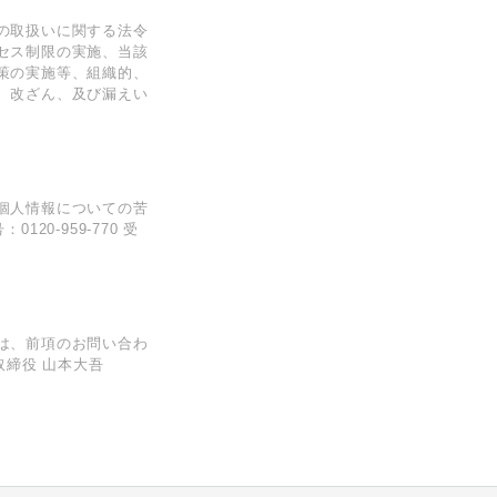
の取扱いに関する法令
セス制限の実施、当該
策の実施等、組織的、
、改ざん、及び漏えい
個⼈情報についての苦
0-959-770 受
は、前項のお問い合わ
取締役 山本大吾