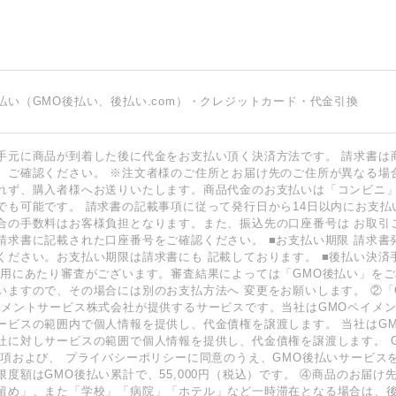
払い（GMO後払い、後払い.com）・クレジットカード・代金引換
手元に商品が到着した後に代金をお支払い頂く決済方法です。 請求書は
、ご確認ください。 ※注文者様のご住所とお届け先のご住所が異なる場
れず、購入者様へお送りいたします。商品代金のお支払いは「コンビニ
でも可能です。 請求書の記載事項に従って発行日から14日以内にお支払
合の手数料はお客様負担となります。また、振込先の口座番号は お取引
請求書に記載された口座番号をご確認ください。 ■お支払い期限 請求書
ください。お支払い期限は請求書にも 記載しております。 ■後払い決済手数
利用にあたり審査がございます。審査結果によっては「GMO後払い」を
いますので、その場合には別のお支払方法へ 変更をお願いします。 ②「
イメントサービス株式会社が提供するサービスです。当社はGMOペイメ
ービスの範囲内で個人情報を提供し、代金債権を譲渡します。 当社はG
社に対しサービスの範囲で個人情報を提供し、代金債権を譲渡します。 
事項
および、
プライバシーポリシー
に同意のうえ、GMO後払いサービス
限度額はGMO後払い累計で、55,000円（税込）です。 ④商品のお届け
留め」、また「学校」「病院」「ホテル」など一時滞在となる場合は、