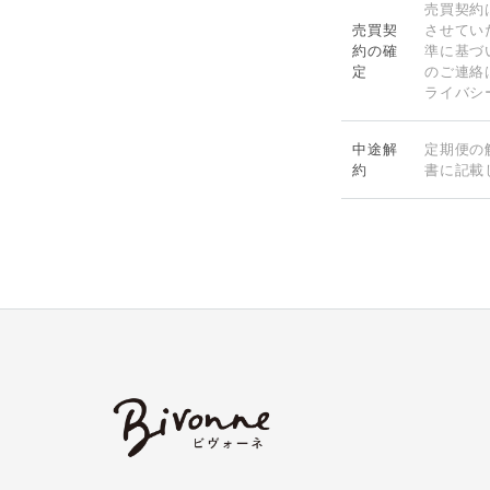
売買契約
売買契
させてい
約の確
準に基づ
定
のご連絡
ライバシ
中途解
定期便の
約
書に記載