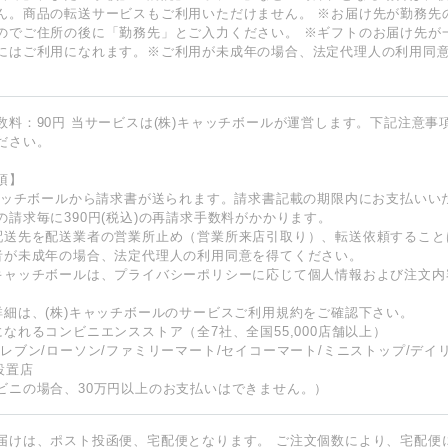
ん。商品の転送サービスもご利用いただけません。 ※お届け先が勤務先
のでご住所の後に「勤務先」とご入力ください。 ※ギフトのお届け先が
にはご利用になれます。※ご利用が未成年の場合、法定代理人の利用同
数料：90円 当サービスは(株)キャッチボールが運営します。下記注意事
ださい。
項】
キャッチボールから請求書が送られます。請求書記載の期限内にお支払いい
の請求毎に390円(税込)の再請求手数料がかかります。
配送先を配送業者の営業所止め（営業所来店引取り）、転送依頼すること
者が未成年の場合、法定代理人の利用同意を得てください。
キャッチボールは、
プライバシーポリシー
に応じて個人情報および注文内
詳細は、(株)キャッチボールのサービス
ご利用規約
をご確認下さい。
になれるコンビニエンスストア（全7社、全国55,000店舗以上）
イレブン/ローソン/ファミリーマート/セイコーマート/ミニストップ/デイ
設置店
ビニの場合、30万円以上のお支払いはできません。）
届けは、ポスト投函便、宅配便となります。 ご注文個数により、宅配便