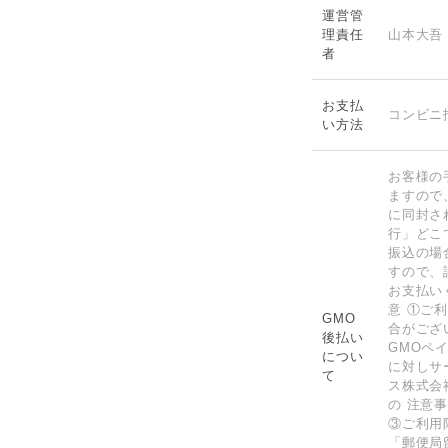
運営管
理責任
山本大吾
者
お支払
コンビニ
い方法
お客様の
ますので
に同封さ
行」どこ
振込の場
すので、
お支払い
意 ①ご
GMO
合がござ
後払い
GMOペ
につい
に対しサ
て
ス株式会
の
注意
③ご利用
「郵便局