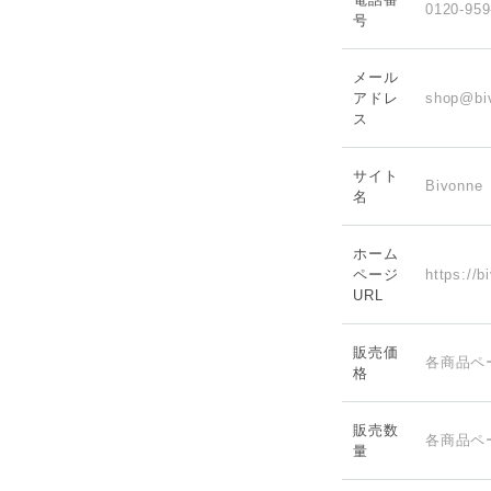
0120-9
号
メール
アドレ
shop@bi
ス
サイト
Bivon
名
ホーム
ページ
https://
URL
販売価
各商品ペ
格
販売数
各商品ペ
量