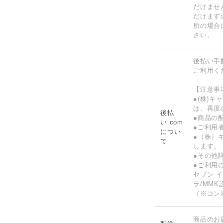
だけませ
だけます
所の場合
さい。
後払い手
ご利用く
【注意事
●(株)
は、再度
後払
●商品の
い.com
●ご利用
につい
●（株）
て
します。
●その他
●ご利用
セブン-
ラ/MMK
（※コン
商品のお