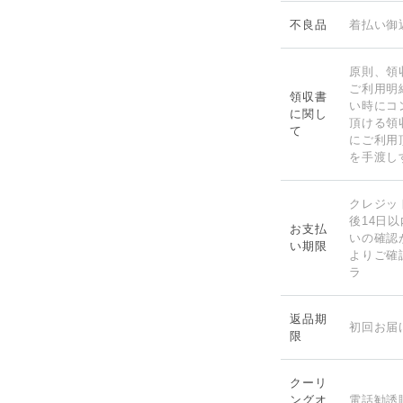
不良品
着払い御
原則、領
ご利用明
領収書
い時にコ
に関し
頂ける領
て
にご利用
を手渡し
クレジッ
後14日
お支払
いの確認
い期限
よりご確
ラ
返品期
初回お届
限
クーリ
ングオ
電話勧誘