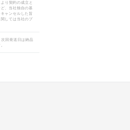
により契約の成立と
など、当社独自の基
をキャンセルした旨
に関しては当社のプ
。次回発送日は納品
す。