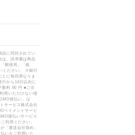
商品に同封されてい
合は、請求書は商品
」「郵便局」「銀
いください。 ※銀行
ごとに毎回異なりま
発行から14日以内に
料 90 円 ■ご注
ご利用いただけない場
GMO後払い」は
ントサービス株式会社
MOペイメントサービ
GMO後払いサービス
をご利用ください。
先が「運送会社留め」
後払いをご利用いた