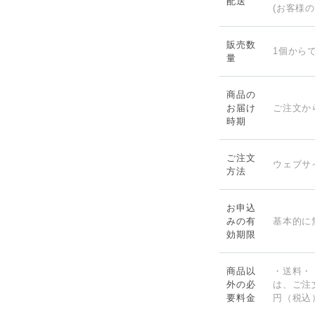
配送
(お客様
販売数
1個から
量
商品の
お届け
ご注文か
時期
ご注文
ウェブサ
方法
お申込
みの有
基本的に
効期限
商品以
・送料・
外の必
は、ご注
要料金
円（税込