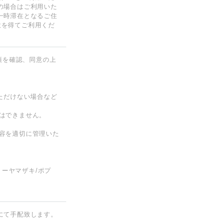
の場合はご利用いた
一時滞在となるご住
意を得てご利用くだ
項を確認、同意の上
ただけない場合など
はできません。
容を適切に管理いた
リーヤマザキ/ポプ
にて手配致します。