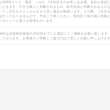
は(WEBカート、電話、ハガキ、FAX)注文のお申し込み後、当社の承諾
ただきます。不正な購入と判断されるもの、転売目的と判断されるもの
いてご注文をキャンセルさせて頂く場合が御座います。その際、ご注文
は行っておりませんので、予めご了承ください。契約完了前の個人情報
ーポリシーに基づき管理を行います。
解約は次回商品発送の10日前までにお電話にてご連絡をお願い致します
しております。お客様のご理解とご協力のほど宜しくお願い申し上げま