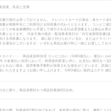
返品後、良品と交換
収書の発行は承っておりません。 クレジットカードの場合：各カード会
細書が税務申告にご利用頂ける領収書の代わりとなります。 コンビニ後
ンビニや各金融機関から手渡しで発行される払込受領書または振込み票
収書となります。 代金引換の場合：配送業者発行の「代引金額領収書(送
頂ける領収書になります。 箱に貼り付けられているか、またはドライバ
する場合がございますが、いずれも商品お届け時に一緒にお渡ししてお
トカード・・・商品発送時決済 コンビニ払い（GMO後払い、後払い.co
以内 ※各後払い決済において、利用規約変更に伴い、お支払い期日を一定
がとれない場合、延滞事務手数料が加算される場合がございます。詳細
認いただきますようお願い申し上げます。
GMO後払い規約はコチラ
後
け分に限り、商品未開封かつ商品到着後8日以内。
販売の際、到着後8日間以内であれば、未使用の場合に限り、書面により