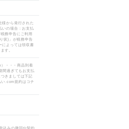
社様から発行された
払いの場合：お支払
が税務申告にご利用
り状)」が税務申告
ーによっては領収書
ります。
m）・・・商品到着
期間過ぎてもお支払
につきましては下記
払い.com規約はコチ
申込みの撤回や契約