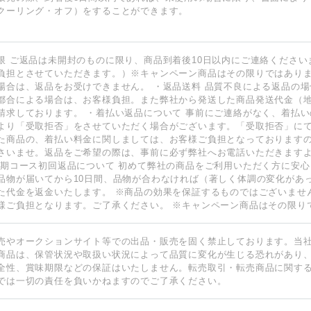
クーリング・オフ）をすることができます。
限 ご返品は未開封のものに限り、商品到着後10日以内にご連絡ください
負担とさせていただきます。）※キャンペーン商品はその限りではあり
場合は、返品をお受けできません。 ・返品送料 品質不良による返品の場
都合による場合は、お客様負担。また弊社から発送した商品発送代金（
請求しております。 ・着払い返品について 事前にご連絡がなく、着払
より「受取拒否」をさせていただく場合がございます。「受取拒否」に
た商品の、着払い料金に関しましては、お客様ご負担となっております
さいませ。返品をご希望の際は、事前に必ず弊社へお電話いただきます
定期コース初回返品について 初めて弊社の商品をご利用いただく方に安
品物が届いてから10日間、品物が合わなければ（著しく体調の変化があ
た代金を返金いたします。 ※商品の効果を保証するものではございませ
様ご負担となります。ご了承ください。 ※キャンペーン商品はその限り
売やオークションサイト等での出品・販売を固く禁止しております。当
商品は、保管状況や取扱い状況によって品質に変化が生じる恐れがあり
全性、賞味期限などの保証はいたしません。転売取引・転売商品に関す
では一切の責任を負いかねますのでご了承ください。