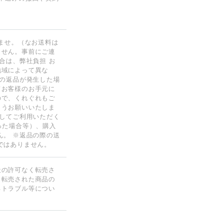
ませ。（なお送料は
ません。事前にご連
合は、弊社負担 お
地域によって異な
いの返品が発生した場
てお客様のお手元に
ので、くれぐれもご
ようお願いいたしま
心してご利用いただく
った場合等）、購入
ん。 ※返品の際の送
ではありません。
社の許可なく転売さ
、転売された商品の
るトラブル等につい