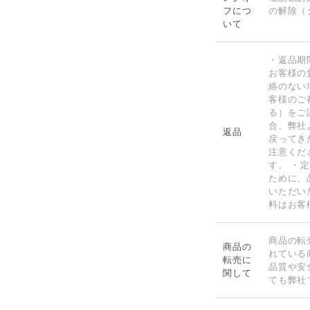
フにつ
の解除（
いて
・返品期
お客様の
絡のない
客様のご
る）をご
合、弊社
返品
戻ってき
注意くだ
す。 ・
ために、
いただい
料はお客
商品の転
商品の
れている
転売に
品質や安
関して
ても弊社