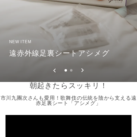
NEW ITEM
NEW ITEM
遠赤外線足裏シートアシメグ
遠赤外線足裏シートアシメグ
朝起きたらスッキリ！
市川九團次さんも愛用！歌舞伎の伝統を陰から支える遠
赤足裏シート「アシメグ」